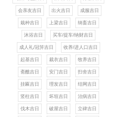
会亲友吉日
出火吉日
成服吉日
栽种吉日
上梁吉日
纳畜吉日
沐浴吉日
买车/提车/纳财吉日
成人礼/冠笄吉日
收养/进人口吉日
起基吉日
裁衣吉日
牧养吉日
斋醮吉日
安门吉日
扫舍吉日
挂匾吉日
理发吉日
结网吉日
竖柱吉日
坏垣吉日
治病吉日
伐木吉日
破屋吉日
立碑吉日