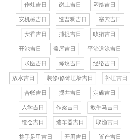
作灶吉日
谢土吉日
塑绘吉日
安机械吉日
造畜稠吉日
塞穴吉日
安香吉日
捕捉吉日
畋猎吉日
开池吉日
盖屋吉日
平治道涂吉日
求医吉日
修坟吉日
经络吉日
放水吉日
装修/修饰垣墙吉日
补垣吉日
合帐吉日
掘井吉日
定磉吉日
入学吉日
作梁吉日
教牛马吉日
造仓吉日
造车器吉日
取渔吉日
整手足甲吉日
开厕吉日
置产吉日