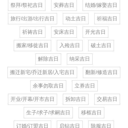
祭拜/祭祀吉日
安葬吉日
结婚/嫁娶吉日
旅行/出游/出行吉日
动土吉日
祈福吉日
祈祷吉日
安床吉日
开光吉日
搬家/移徙吉日
入殓吉日
破土吉日
解除吉日
纳采吉日
搬迁新宅/乔迁新居/入宅吉日
翻新/修造吉日
余事勿取吉日
立券吉日
开业/开幕/开市吉日
拆卸吉日
交易吉日
生子/求子/求嗣吉日
移柩吉日
订婚/订盟吉日
启钻吉日
除服吉日