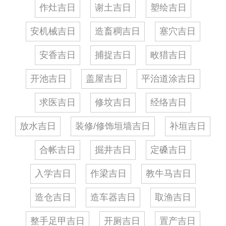
作灶吉日
谢土吉日
塑绘吉日
安机械吉日
造畜稠吉日
塞穴吉日
安香吉日
捕捉吉日
畋猎吉日
开池吉日
盖屋吉日
平治道涂吉日
求医吉日
修坟吉日
经络吉日
放水吉日
装修/修饰垣墙吉日
补垣吉日
合帐吉日
掘井吉日
定磉吉日
入学吉日
作梁吉日
教牛马吉日
造仓吉日
造车器吉日
取渔吉日
整手足甲吉日
开厕吉日
置产吉日