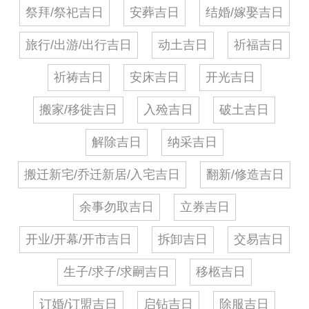
祭拜/祭祀吉日
安葬吉日
结婚/嫁娶吉日
旅行/出游/出行吉日
动土吉日
祈福吉日
祈祷吉日
安床吉日
开光吉日
搬家/移徙吉日
入殓吉日
破土吉日
解除吉日
纳采吉日
搬迁新宅/乔迁新居/入宅吉日
翻新/修造吉日
余事勿取吉日
立券吉日
开业/开幕/开市吉日
拆卸吉日
交易吉日
生子/求子/求嗣吉日
移柩吉日
订婚/订盟吉日
启钻吉日
除服吉日