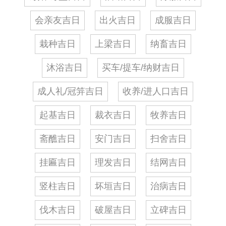
会亲友吉日
出火吉日
成服吉日
栽种吉日
上梁吉日
纳畜吉日
沐浴吉日
买车/提车/纳财吉日
成人礼/冠笄吉日
收养/进人口吉日
起基吉日
裁衣吉日
牧养吉日
斋醮吉日
安门吉日
扫舍吉日
挂匾吉日
理发吉日
结网吉日
竖柱吉日
坏垣吉日
治病吉日
伐木吉日
破屋吉日
立碑吉日