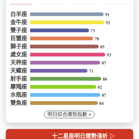
白羊座
91
金牛座
92
雙子座
73
巨蟹座
78
獅子座
85
處女座
93
天秤座
87
天蠍座
71
射手座
88
摩羯座
82
水瓶座
87
雙魚座
84
明日綜合運勢指數 »
十二星座明日運勢淺析
▷