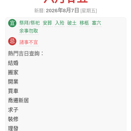
2026年8月7日
新曆:
[星期五]
祭拜/祭祀
安葬
入殓
破土
移柩
塞穴
宜
余事勿取
忌
諸事不宜
熱門吉日查詢：
結婚
搬家
開業
買車
喬遷新居
求子
裝修
理發