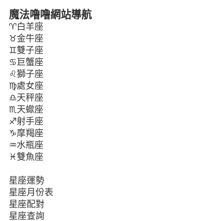
魔法噜噜網站導航
♈白羊座
♉金牛座
♊雙子座
♋巨蟹座
♌獅子座
♍處女座
♎天秤座
♏天蠍座
♐射手座
♑摩羯座
♒水瓶座
♓雙魚座
星座運勢
星座月份表
星座配對
星座查詢