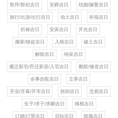
祭拜/祭祀吉日
安葬吉日
结婚/嫁娶吉日
旅行/出游/出行吉日
动土吉日
祈福吉日
祈祷吉日
安床吉日
开光吉日
搬家/移徙吉日
入殓吉日
破土吉日
解除吉日
纳采吉日
搬迁新宅/乔迁新居/入宅吉日
翻新/修造吉日
余事勿取吉日
立券吉日
开业/开幕/开市吉日
拆卸吉日
交易吉日
生子/求子/求嗣吉日
移柩吉日
订婚/订盟吉日
启钻吉日
除服吉日