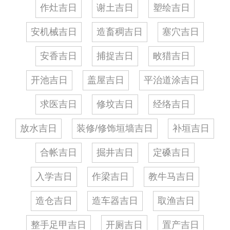
作灶吉日
谢土吉日
塑绘吉日
安机械吉日
造畜稠吉日
塞穴吉日
安香吉日
捕捉吉日
畋猎吉日
开池吉日
盖屋吉日
平治道涂吉日
求医吉日
修坟吉日
经络吉日
放水吉日
装修/修饰垣墙吉日
补垣吉日
合帐吉日
掘井吉日
定磉吉日
入学吉日
作梁吉日
教牛马吉日
造仓吉日
造车器吉日
取渔吉日
整手足甲吉日
开厕吉日
置产吉日