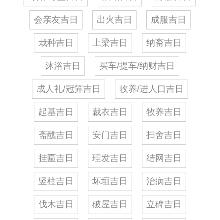
会亲友吉日
出火吉日
成服吉日
栽种吉日
上梁吉日
纳畜吉日
沐浴吉日
买车/提车/纳财吉日
成人礼/冠笄吉日
收养/进人口吉日
起基吉日
裁衣吉日
牧养吉日
斋醮吉日
安门吉日
扫舍吉日
挂匾吉日
理发吉日
结网吉日
竖柱吉日
坏垣吉日
治病吉日
伐木吉日
破屋吉日
立碑吉日