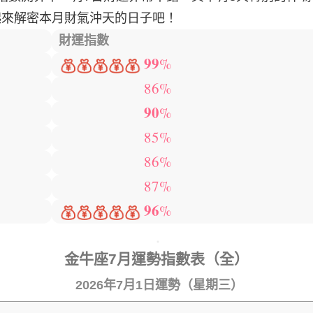
起來解密本月財氣沖天的日子吧！
財運指數
99
%
86%
90
%
85%
86%
87%
96
%
金牛座7月運勢指數表（全）
2026年7月1日運勢（星期三）