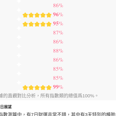
86%
96
%
95
%
87%
86%
88%
86%
85%
85%
99
%
據的直觀對比分析，所有指數類的總值爲100%。
好日展望
指數測算中，有
7日
財運非常不錯，其中有
3天
特別的棒喲