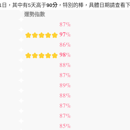
1日
，其中有
5天
高于
90分
，特別的棒，具體日期請查看
運勢指數
87%
97
%
86%
98
%
88%
87%
89%
88%
87%
87%
85%