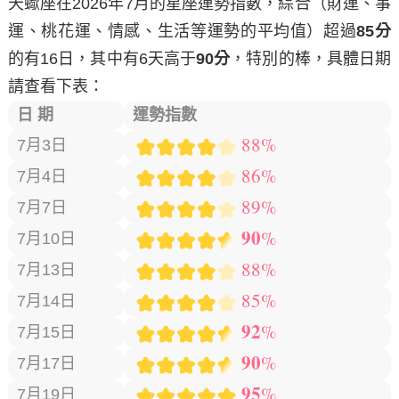
天蠍座在2026年7月的星座運勢指數，綜合
（財運、事
運、桃花運、情感、生活等運勢的平均值）
超過
85分
的有
16日
，其中有
6天
高于
90分
，特別的棒，具體日期
請查看下表：
日 期
運勢指數
88%
7月3日
86%
7月4日
89%
7月7日
90
%
7月10日
88%
7月13日
85%
7月14日
92
%
7月15日
90
%
7月17日
95
%
7月19日