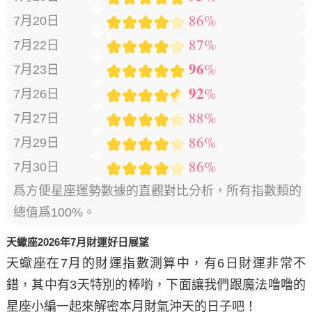
86%
7月20日
87%
7月22日
96
%
7月23日
92
%
7月26日
88%
7月27日
86%
7月29日
86%
7月30日
爲方便星座運勢數據的直觀對比分析，所有指數類的
總值爲100%。
天蠍座2026年7月財運好日展望
天蠍座在7月的財運指數測算中，有
6日
財運非常不
錯，其中有
3天
特別的棒喲，下面讓我們跟魔法噜噜的
星座小編一起來解密本月財氣沖天的日子吧！