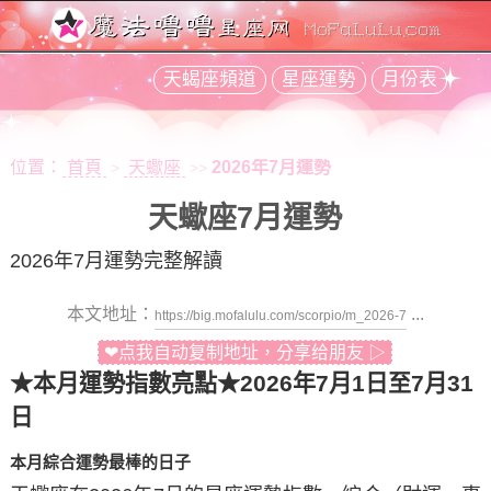
天蝎座頻道
星座運勢
月份表
位置：
首頁
天蠍座
2026年7月運勢
>
>>
天蠍座7月運勢
2026年7月運勢完整解讀
本文地址：
...
❤点我自动复制地址，分享给朋友 ▷
★本月運勢指數亮點★
2026年7月1日至7月31
日
本月綜合運勢最棒的日子