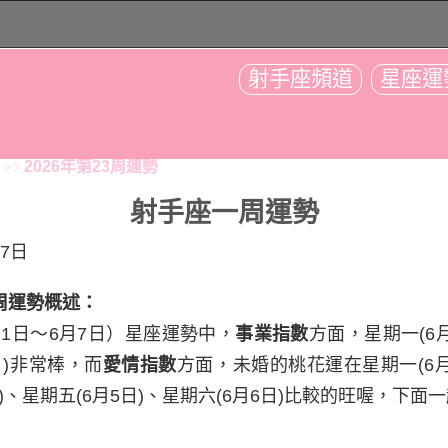
射手座頻道
星座運
2026年第23周運勢
>>
射手座一周運勢
月7日
本文地址：
...
❤点我自动复制地址，分享给朋友 ▷
3周運勢概述：
月1日～6月7日）星座運勢中，
事業指數
方面，
星期一
(6
日)非常棒，而
愛情指數
方面，未婚的桃花運在
星期一
(6