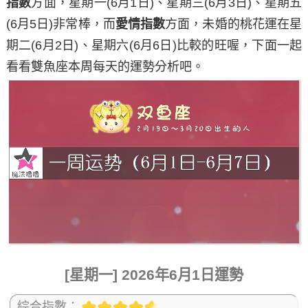
指數
方面，
星期一
(6月1日)、
星期三
(6月3日)、
星期五
(6月5日)非常棒，而
愛情指數
方面，未婚的桃花運在
星
期二
(6月2日)、
星期六
(6月6日)比較的旺喔，下面一起
看看雙魚座本周每天的運勢分析吧。
[星期一] 2026年6月1日運勢
綜合指數：