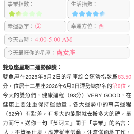
事業指數：
生活指數：
②
幸運方位：
西
幸運數字：
4:00-5:00 AM
今天吉時：
處女座
今天最旺你的星座：
雙魚座星期二運勢解讀：
雙魚座在2026年6月2日
的星座綜合運勢指數爲
83.50
分，位居十二星座2026年6月2日運勢總排名的
第8位
。
今天的雙魚們，健康運程（93分）VERY GOOD，在
健康上要注重保持運動量；各大運勢中的事業運程
（62分）有點差，有多大的能耐就去搬多大的磚，量
力而行。
送你一句『契诃夫』關于「事業」的名言：
人，不管是什麼，應當從事勞動，汗流滿面地工作，