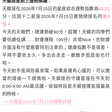
天蠍座星期三運勢解讀：
天蠍座在2026年7月15日
的星座綜合運勢指數爲
92.21
分，位居十二星座2026年7月15日運勢總排名的
第3
位
。
今天的天蠍們，總運勢破90分，超贊！天蠍的同學們
要低調低調……財運運程（95分）非常Nice，在財運
方面沒有什麼需要特別注意的；健康指數不是很差，
平時不要坐太久，多出去走走，散散步逛逛街也行
啦。
今天射手座與你最來電，如果身邊有心儀的，可以適
當的增進一下感情啦。天蠍座的守護星座在今天的
8:00-9:00 AM最活躍，這個時段是天蠍座運氣值最高
的時候。
>>天蠍座2026年7月15日運勢詳解