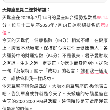
天蠍座星期二運勢解讀：
天蠍座在2026年7月14日
的星座綜合運勢指數爲
85.14
分，位居十二星座2026年7月14日運勢總排名的
第8
位
。
今天的天蠍們，健康指數（94分）相當不錯，在健康
上，脾氣不能壞哦，保持好心情讓你更健康迷人；各
大運勢中的財運指數（64分）不是很美，君子愛財取
之有道，生財之道一定要正，勿因財而身陷閝?。
送你
一句『莫紮特』關于「成功」的名言：
誰和我一樣用
功，誰就會和我一樣成功。
今天巨蟹座與你最匹配，大膽地向巨蟹座的她/他表白
吧，告別單身或許就是今天了。天蠍座的守護星座在
今天的2:00-3:00 PM最活躍，這個時段是天蠍座運氣
值最高的時候。