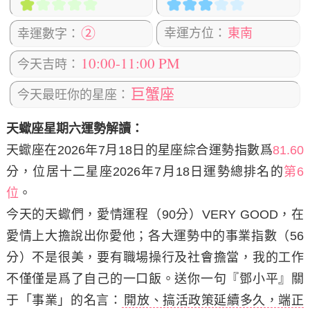
②
幸運方位：
東南
幸運數字：
10:00-11:00 PM
今天吉時：
巨蟹座
今天最旺你的星座：
天蠍座星期六運勢解讀：
天蠍座在2026年7月18日
的星座綜合運勢指數爲
81.60
分，位居十二星座2026年7月18日運勢總排名的
第6
位
。
今天的天蠍們，愛情運程（90分）VERY GOOD，在
愛情上大擔說出你愛他；各大運勢中的事業指數（56
分）不是很美，要有職場操行及社會擔當，我的工作
不僅僅是爲了自己的一口飯。
送你一句『鄧小平』關
于「事業」的名言：
開放、搞活政策延續多久，端正