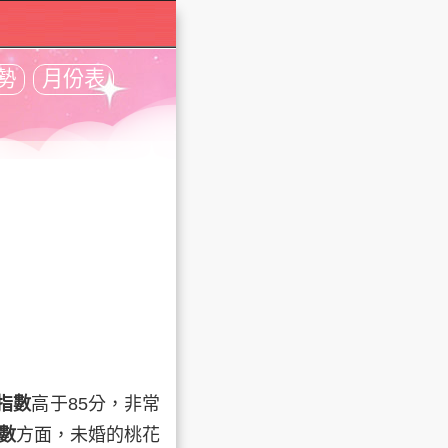
勢
月份表
指數
高于85分，非常
數
方面，未婚的桃花