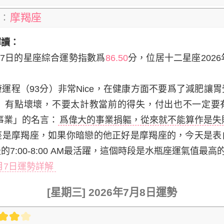
摩羯座
：
解讀：
7日
的星座綜合運勢指數爲
86.50
分，位居十二星座2026
運程（93分）非常Nice，在健康方面不要爲了減肥讓
分）有點壞壞，不要太計教當前的得失，付出也不一定要
事業」的名言：
爲偉大的事業捐軀，從來就不能算作是失
座是摩羯座，如果你暗戀的他正好是摩羯座的，今天是表
7:00-8:00 AM最活躍，這個時段是水瓶座運氣值最高
7月7日運勢詳解
[星期三] 2026年7月8日運勢