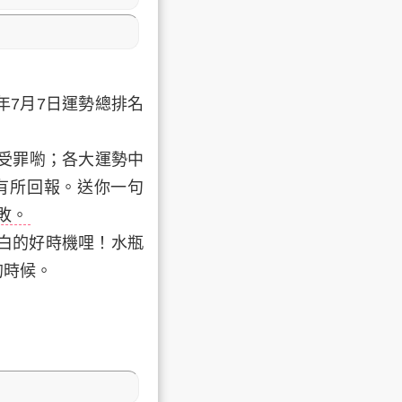
年7月7日運勢總排名
胃受罪喲；各大運勢中
有所回報。
送你一句
敗。
白的好時機哩！水瓶
的時候。