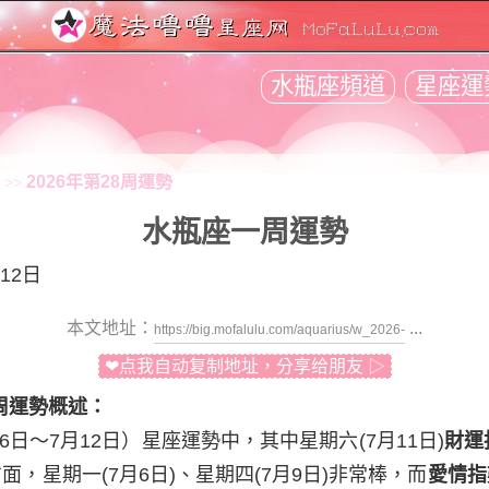
水瓶座頻道
星座運
2026年第28周運勢
>>
水瓶座一周運勢
12日
本文地址：
...
❤点我自动复制地址，分享给朋友 ▷
8周運勢概述：
月6日～7月12日）星座運勢中，其中
星期六
(7月11日)
財運
方面，
星期一
(7月6日)、
星期四
(7月9日)非常棒，而
愛情指