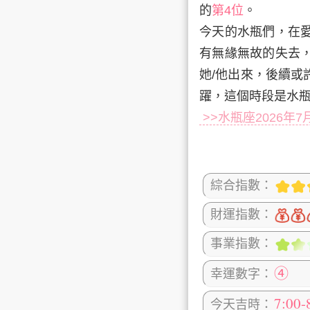
的
第4位
。
今天的水瓶們，在
有無緣無故的失去
她/他出來，後續或許
躍，這個時段是水
>>水瓶座2026年
綜合指數：
財運指數：
事業指數：
④
幸運數字：
7:00-
今天吉時：