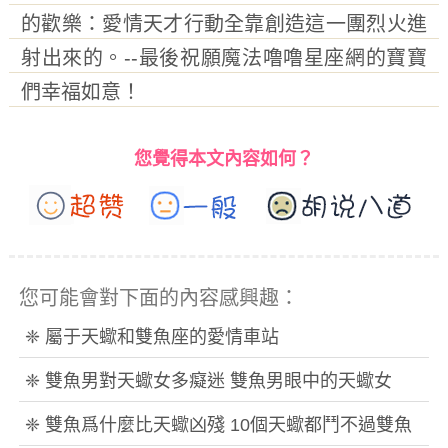
的歡樂：愛情天才行動全靠創造這一團烈火進
射出來的。
--最後祝願魔法噜噜星座網的寶寶
們
幸福如意
！
您覺得本文內容如何？
您可能會對下面的內容感興趣：
❈ 屬于天蠍和雙魚座的愛情車站
❈ 雙魚男對天蠍女多癡迷 雙魚男眼中的天蠍女
❈ 雙魚爲什麼比天蠍凶殘 10個天蠍都鬥不過雙魚