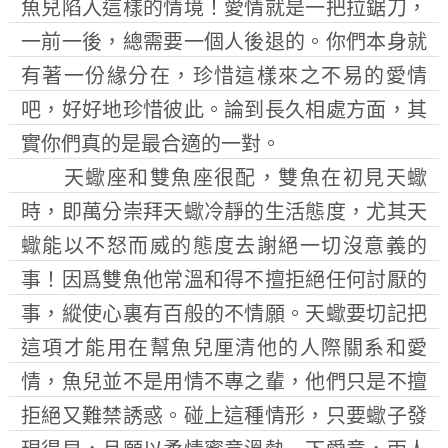
魚兒陷入這樣的情境！愛情就是一把拉鋸刀，
一前一後，總需要一個人後退的。你們本身就
有著一份緣分在，珍惜這樣來之不易的愛情
吧，好好地珍惜彼此。論到長久相處方面，其
實你們真的是最合適的一對。
天蠍座和雙魚座很配，雙魚在初見天蠍
時，即萬分崇拜天蠍冷靜的生活態度，尤其天
蠍能以不怒而威的態度去謝絕一切沒意義的
事！因爲雙魚他常溫和得不擅拒絕任何討厭的
事，縱使心裏有百般的不情願。天蠍要切記把
這項才能用在幫魚兒厘清他的人際關系和愛
情，魚兒並不是用情不專之輩，他們只是不擅
拒絕又難禁誘惑。碰上這種情形，只要蠍子發