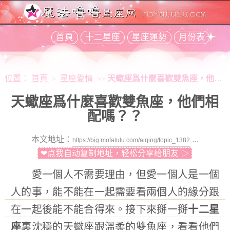
首頁
十二星座
星座運勢
月份表
位置：
首頁
星座愛情
天蠍座爲什麼喜歡雙魚座，他們相配嗎？？
>
>>
天蠍座爲什麼喜歡雙魚座，他們相
配嗎？？
本文地址：
...
❤点我自动复制地址，轻松分享给朋友 ▷
愛一個人不需要理由，但愛一個人是一個
人的事，能不能在一起需要看兩個人的緣分跟
在一起後能不能合得來。接下來掰一掰
十二星
座
裏沈穩的天蠍座跟溫柔的雙魚座，看看他們