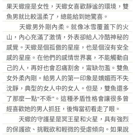
果天蠍座是女性，天蠍女喜歡靜谧的環境，雙
魚男就比較溫柔了，總能給到她驚喜。
天蠍男外剛內柔。就像冰雪覆蓋下的火
山，內心充滿了激情，外表卻給人冷酷神秘的
感覺。天蠍是個孤傲的星座，也是個沒有安全
感的星座。在他們的感情世界裏，不能觸動自
己的人，再好也會忍痛割舍，甯缺勿濫。雙魚
女外柔內剛。給男人的第一印象是嬌媚而不失
沈靜，典型的女人中的女人。但是，雙魚還多
了那麼一點“不乖”。這種矛盾性格會讓很多曾
經喜歡她的男人抓狂，後悔當初看走了眼。
天蠍的守護星是冥王星和火星，具有強烈
的保護欲、挑戰欲和輕微的受虐傾向。如果說