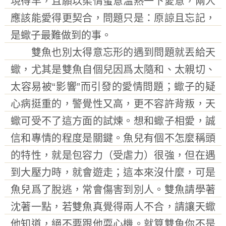
現得早，且願以柔情蜜意溫熱一下愛意，兩人
應該能愛得更契合，問題只是：原諒且忘記，
是蠍子最難做到的事。
雙魚也別太得意忘形的遇到問題就丟給天
蠍，尤其是雙魚自個兒因爲太隨和、太親切、
太容易被“影響”而引發的愛情問題；蠍子的疑
心病挺重的，警覺性又高，更不容許背叛，天
蠍可受不了這方面的試煉。想和蠍子相愛，誠
信和專情的程度是關鍵。魚兒有個不怎麼稱頭
的特性，就是包容力（受虐力）很強，但在遇
到大壓力時，就會遊走；這本來沒什麼，可是
魚兒爲了脫逃，常會傷害到別人。雙魚請學著
沈著一點，若雙魚真覺得兩人不合，請讓天蠍
他知道，絕不要跟他耍心機。就算雙魚你不是