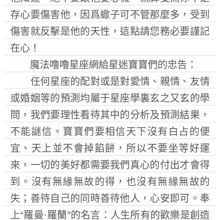
存心要傷害他，因爲蠍子可不管那麼多，受到
傷害就反擊是他的天性，這點請您務必要謹記
在心！
魔法噜噜星座網給星迷寶寶們的忠告：
任何星座的配對或是對愛情、親情、友情
或婚姻等的預測均屬于星座學裏玄之又玄的學
問，我們要理性看待其中的分析及預測結果，
不能謎信。寶寶們要相信天下沒有白占的便
宜、天上並不會掉餡餅，所以不要坐等好運
來，一切的美好都需要我們真心的付出才會得
到。沒有無緣無故的得，也沒有無緣無故的
失；善待自己的同時善待他人，心安即可。奉
上“
羅曼·羅蘭
”的名言：
人生所有的歡樂是創造