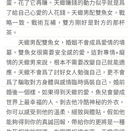
蛋，花了它再賺。天蠍賺錢的動力似乎就是爲
了給自己心愛的人花錢。天蠍男配雙魚女，戰
略一致、戰術互補，雙方剛好是對方的那杯
茶。
天蠍男配雙魚女，婚姻不會成爲愛情的墳
墓。雙魚女很需要安全感的愛。這對專情+癡
情的天蠍男來說，根本不需要改變自己就能適
應。天蠍不會爲了討好女人勉強自己，更不會
爲了騙取對方身體與感情臨時僞裝自己，婚前
婚後一個樣。如果得到天蠍的愛，魚兒會變成
世界上最幸福的人。剝去他冷酷神秘的外衣，
你可以感受到他的溫柔、細致與體貼。假如他
能夠得到你的真誠回報，帶給你的更將是一種