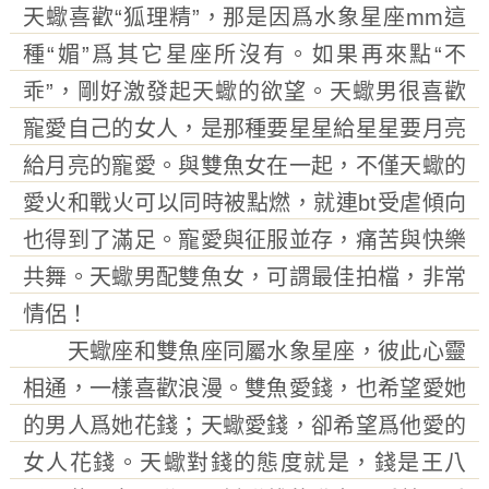
天蠍喜歡“狐理精”，那是因爲水象星座mm這
種“媚”爲其它星座所沒有。如果再來點“不
乖”，剛好激發起天蠍的欲望。天蠍男很喜歡
寵愛自己的女人，是那種要星星給星星要月亮
給月亮的寵愛。與雙魚女在一起，不僅天蠍的
愛火和戰火可以同時被點燃，就連bt受虐傾向
也得到了滿足。寵愛與征服並存，痛苦與快樂
共舞。天蠍男配雙魚女，可謂最佳拍檔，非常
情侶！
天蠍座和雙魚座同屬水象星座，彼此心靈
相通，一樣喜歡浪漫。雙魚愛錢，也希望愛她
的男人爲她花錢；天蠍愛錢，卻希望爲他愛的
女人花錢。天蠍對錢的態度就是，錢是王八