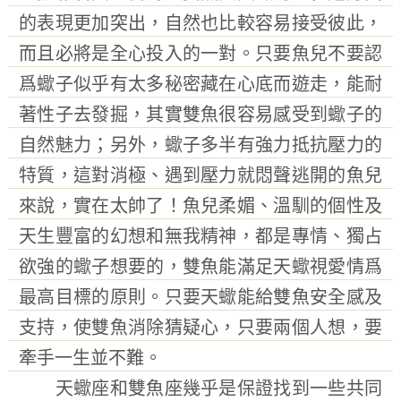
的表現更加突出，自然也比較容易接受彼此，
而且必將是全心投入的一對。只要魚兒不要認
爲蠍子似乎有太多秘密藏在心底而遊走，能耐
著性子去發掘，其實雙魚很容易感受到蠍子的
自然魅力；另外，蠍子多半有強力抵抗壓力的
特質，這對消極、遇到壓力就悶聲逃開的魚兒
來說，實在太帥了！魚兒柔媚、溫馴的個性及
天生豐富的幻想和無我精神，都是專情、獨占
欲強的蠍子想要的，雙魚能滿足天蠍視愛情爲
最高目標的原則。只要天蠍能給雙魚安全感及
支持，使雙魚消除猜疑心，只要兩個人想，要
牽手一生並不難。
天蠍座和雙魚座幾乎是保證找到一些共同