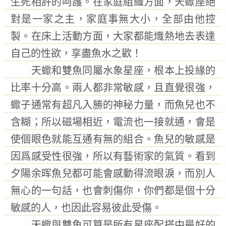
生死相許的呵護。在家庭組織方面，天蠍座絕
對是一家之主，家庭事無大小，全部由他控
製。在床上活動方面，大家都能熾熱地去表達
自己的性欲，享盡魚水之歡！
天蠍和雙魚同屬水象星座，根本上投緣的
比率十分高。兩人都非常敏感，且直覺很強，
蠍子通常有超凡入勝的神秘力量，而魚兒也不
含糊；所以磁場相近，電流也一接就通，會是
使個眼色就能互通有無的組合。魚兒的敏感是
因爲感受性很強，所以有藝術家的氣質。看到
夕陽余晖魚兒都可能會感動得流眼淚，而別人
無心的一句話，也會刺傷你，你們都是個十分
敏感的人，也因此容易彼此受傷。
天蠍與雙魚可算是所有星座配搭中最好的