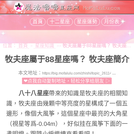
首頁
十二星座
星座運勢
月份表
位置：
首頁
星座知識
牧夫座屬于88星座嗎？ 牧夫座簡介
>
>>
牧夫座屬于88星座嗎？ 牧夫座簡介
本文地址：
...
❤点我自动复制地址，轻松分享给朋友 ▷
八十八星座
帶來的知識是牧夫座的相關知
識，牧夫座由幾顆中等亮度的星構成了一個五
邊形，像個大風筝，這個星座中最亮的大角星
（視星等爲-0.04m），好似挂在風筝下面的一