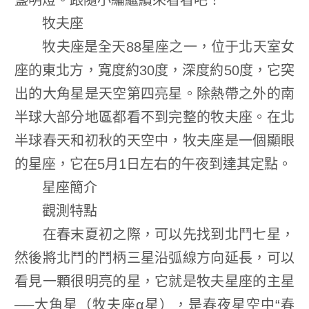
盞明燈。跟隨小編繼續來看看吧！
牧夫座
牧夫座是全天88星座之一，位于北天室女
座的東北方，寬度約30度，深度約50度，它突
出的大角星是天空第四亮星。除熱帶之外的南
半球大部分地區都看不到完整的牧夫座。在北
半球春天和初秋的天空中，牧夫座是一個顯眼
的星座，它在5月1日左右的午夜到達其定點。
星座簡介
觀測特點
在春末夏初之際，可以先找到北鬥七星，
然後將北鬥的鬥柄三星沿弧線方向延長，可以
看見一顆很明亮的星，它就是牧夫星座的主星
──大角星（牧夫座α星），是春夜星空中“春