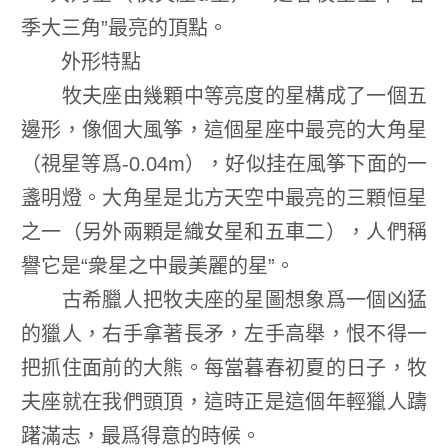
季大三角”最亮的頂點。
外形特點
牧夫座由幾顆中等亮度的星構成了一個五
邊形，像個大風筝，這個星座中最亮的大角星
（視星等爲-0.04m），好似挂在風筝下面的一
盞明燈。大角星是北方天空中最亮的三顆恒星
之一（另外兩顆是織女星和五車二），人們稱
譽它是“衆星之中最美麗的星”。
古希臘人把牧夫座的星圖想象爲一個凶猛
的獵人，右手拿著長矛，左手高舉，恨不得一
把抓住面前的大熊。每當暮春初夏的日子，牧
夫座就在我們頭頂，這時正是這個年輕獵人躊
躇滿志，最爲得意的時候。