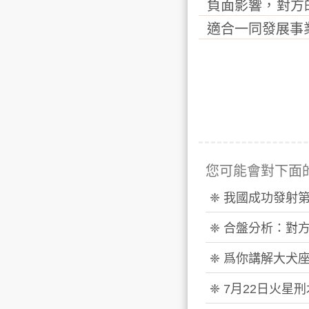
負面影響，對方
適合一同發展事
您可能會對下面
❈ 我國成功發射
❈ 合盤分析：對
❈ 爲你講解大犬
❈ 7月22日火星