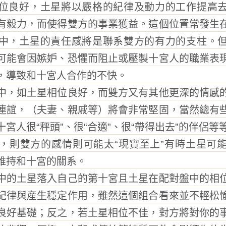
良好，土星將以嚴格的紀律及動力的工作提高去
有毅力，而使得雙方的事業獲益。這個位置常發生
中，土星的責任感將是聯系雙方的有力的支柱。
可能會因嫉妒、恐懼而阻止或壓製十宮人的職業表
，導致和十宮人合作的不快。
，如土星相位良好，而雙方又有其他更深的情感的
連誼，（夫妻、親戚等）將會非常堅固，當然總有
宮人很“秤頭”、很“合適”、很“帶得出去”的伴侶等
則雙方的感情則可能太“現實至上”有時土星可能
維持和十宮的關系。
的土星落入自己的第十宮且土星在配對盤中的相位
紀律與産生穩定作用，雖然這個組合看來並不輕松
良好基礎；反之，若土星相位不佳，對方將對你的