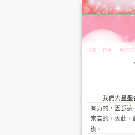
位置：
首頁
星座知
>
我們去
星盤
有力的，因爲這
崇高的，因此，
後。