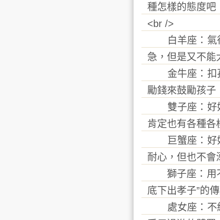
種怎樣的態度吧
<br />
白羊座：氣得又
急，但是又不能
金牛座：扣孩子
勵錢來鼓勵孩子
雙子座：好好聽
肯定也有各種各
巨蟹座：好好批
耐心，但也不會
獅子座：用不同
底下出孝子”的
處女座：不給他