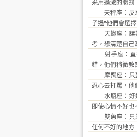
采用過激的體罰
天秤座：反思教
子過”他們會選
天蠍座：讓其面
考，想清楚自己
射手座：直接消
錯，他們稍微教
摩羯座：只要改
忍心去打罵，他
水瓶座：好幾天
即使心情不好也
雙魚座：只能一
任何不好的地方