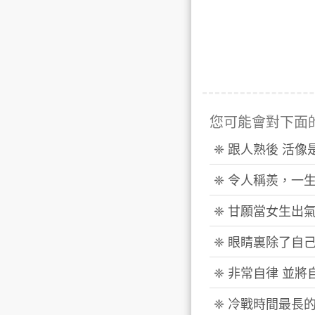
您可能會對下面
❈ 跟人熟後 活
❈ 令人稱羨，一
❈ 甘願當女生出
❈ 眼睛裏除了自
❈ 非常自律 並
❈ 冷戰時間最長