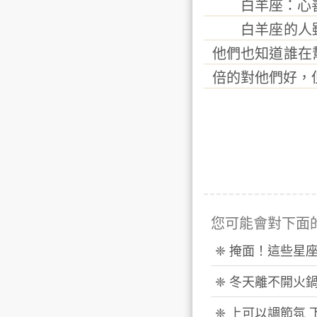
白羊座：心善
白羊座的人雖
他們也知道誰在
倍的對他們好，
您可能會對下面
❈ 掩面！這些星
❈ 冬天離不開火
❈ 上可以調節氛