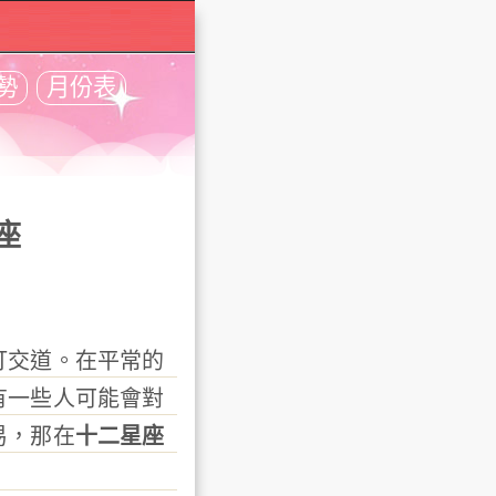
勢
月份表
座
交道。在平常的
有一些人可能會對
易，那在
十二星座