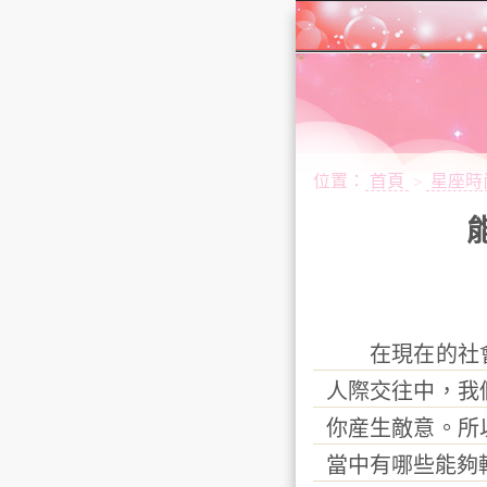
位置：
首頁
星座時
>
在現在的社會
人際交往中，我
你産生敵意。所
當中有哪些能夠