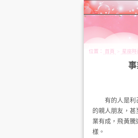
位置：
首頁
星座時
>
事
有的人是利己
的親人朋友，甚
業有成，飛黃騰
樣。