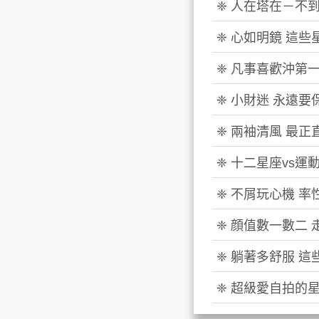
❈ 人在塔在－不
❈ 心如明鏡 這
❈ 凡事喜歡沖第
❈ 小財迷 永遠
❈ 兩袖清風 最
❈ 十二星座vs運
❈ 不屑玩心機 
❈ 顔值數一數二
❈ 躺著多舒服 
❈ 超級愛自拍的