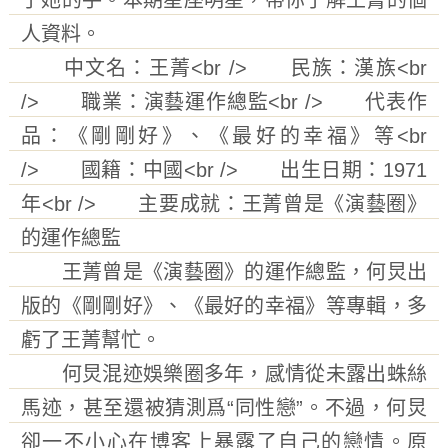
了她的手。本期星座明星，帶你了解王菁的個
人資料。
中文名：王菁<br /> 民族：漢族<br
/> 職業：演藝運作總監<br /> 代表作
品：《剛剛好》、《最好的幸福》等<br
/> 國籍：中國<br /> 出生日期：1971
年<br /> 主要成就：王菁曾是《演藝圈》
的運作總監
王菁曾是《演藝圈》的運作總監，何炅出
版的《剛剛好》、《最好的幸福》等專輯，多
虧了王菁幫忙。
何炅混迹娛樂圈多年，感情從未露出蛛絲
馬迹，甚至還被猜測爲“同性戀”。不過，何炅
卻一不小心在博客上暴露了自己的戀情。原