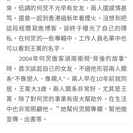
來，低調的何炅不光早有女友，兩人還感情甚
笃，還曾一起到香港過新年看煙火。沒想到把
這段經曆寫進博客，卻終于曝光了自己的隱
私。在何炅的一些專輯中，工作人員名單中也
可以看到王菁的名字。
2004年何炅做客湖南衛視“背後的故事”
時，首次談起自己的女友，不過他形容兩人關
系“不像戀人、像親人”。兩人早在10年前就同
居，王菁大3歲，兩人關系非常好，尤其是王
菁，除了對何炅的事業有很大幫助外，在生活
中也非常照顧他。＂她幫何炅開專欄，幫他做
宣傳、出書等。