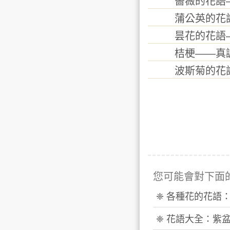
薔薇的花語—
蒲公英的花語
昙花的花語—
桔梗——真誠
波斯菊的花語
您可能會對下面
❈ 各種花的花語
❈ 花語大全：紫