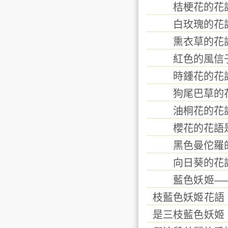
桔梗花的花語
白玫瑰的花語
熏衣草的花語
紅色的風信子
時鍾花的花語
狗尾巴草的花
油桐花的花語
櫻花的花語是
黑色曼佗羅的
向日葵的花語
藍色妖姬——
枝藍色妖姬花語
是三枝藍色妖姬