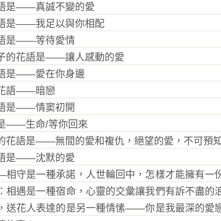
是——真誠不變的愛
是——我足以與你相配
是——等待愛情
的花語是——讓人感動的愛
是——愛在你身邊
語——暗戀
是——情窦初開
——生命/等你回來
花語是——無間的愛和複仇，絕望的愛，不可預知
是——沈默的愛
相守是一種承諾，人世輪回中，怎樣才能擁有一份
：相遇是一種宿命，心靈的交彙讓我們有訴不盡的
，送花人表達的是另一種情愫——你是我最深的愛