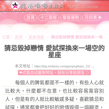
首頁
十二星座
星座運勢
月份表
位置：
首頁
星座情感
猜忌毀掉戀情 愛試探換來一場空的星座
>
>>
猜忌毀掉戀情 愛試探換來一場空的
星座
本文地址：
...
❤点我自动复制地址，轻松分享给朋友 ▷
每個人的脾氣都是不一樣的，有些人心就
比較大，什麼都不在意，也比較容易寬容別
人，但是有的人就比較敏感多疑，喜歡猜忌和
試探，通常都會把好好的戀情毀得一塌糊塗，