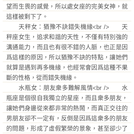
望而生畏的感覺，所以處女座的完美女神，就
這樣被剩下了。
天秤女：猶豫不訣錯失機緣<br /> 天
秤座女生，追求和諧的天性，不僅有特別強的
溝通能力，而且也有很不錯的人脈，也正是因
爲這樣的原因，所以猶豫不訣的特點，讓她們
就算是遇到再多機緣，也經常會因爲這種不果
斷的性格，從而錯失機緣。
水瓶女：朋友衆多難解風情<br /> 水
瓶座是個很自我獨立的星座，而且衆多朋友，
讓她們身邊從來都非常的熱鬧，而真正交往的
男朋友卻不一定有，反倒是因爲這衆多的朋友
的問題，形成了虛假繁榮的景象，甚至卻少了