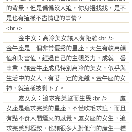
的背景，但是偏偏沒人追，你身邊找找，是不
是也有這樣不盡情理的事情？
<br />
金牛女：高冷美女讓人有距離<br />
金牛座是一個非常優秀的星座，天生有較高顔
值和財富值，經過自己的主觀努力，成就一番
事業，讓金牛座成爲特別高冷的美女，似乎與
生活中的女人，有著一定的距離。金牛座的女
神，就這樣被剩下了。
處女女：追求完美望而生畏<br /> 處
女座是追求完美的星座，不僅吹毛求疵，而且
有點不食人間煙火的感覺。處女座的女生，追
求完美到極致，也讓很多人對他們的産生一種