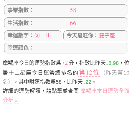
58
事業指數：
66
生活指數：
幸運數字：
② Ⅱ
今天最旺你：
雙子座
幸運顔色：
72
摩羯座今日的運勢指數爲
分，指數比昨天
↓8.98
，位
第12位
居十二星座今日運勢總排名的
（昨天第10
名）
，其中財運指數爲58，比昨天
↓22
。
詳細的運勢解讀，請點擊並查閱
摩羯座本日運勢全面
分析 »