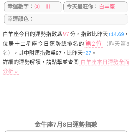
幸運數字：
③ Ⅲ
今天最旺你：
白羊座
幸運顔色：
97
白羊座今日的運勢指數爲
分，指數比昨天
↑14.69
，
第2位
位居十二星座今日運勢總排名的
（昨天第8
名）
，其中財運指數爲97，比昨天
↑27
。
詳細的運勢解讀，請點擊並查閱
白羊座本日運勢全面
分析 »
金牛座7月8日運勢指數