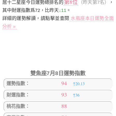
第8位
居十二星座今日運勢總排名的
（昨天第7名）
，
其中財運指數爲72，比昨天
↓11
。
詳細的運勢解讀，請點擊並查閱
水瓶座本日運勢全面
分析 »
雙魚座7月8日運勢指數
94
↑20.13
運勢指數：
93
↑36
財運指數：
88
桃花指數：