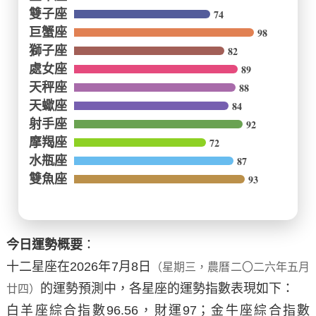
雙子座
74
巨蟹座
98
獅子座
82
處女座
89
天秤座
88
天蠍座
84
射手座
92
摩羯座
72
水瓶座
87
雙魚座
93
今日運勢概要
：
十二星座在
2026年7月8日
（星期三，農曆二〇二六年五月
的運勢預測中，各星座的運勢指數表現如下：
廿四）
白羊座
綜合指數
96.56
，財運
97
；
金牛座
綜合指數