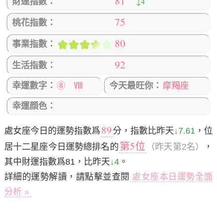
81
↓4
財運指數：
75
桃花指數：
80
事業指數：
92
生活指數：
幸運數字：
⑧ Ⅷ
今天最旺你：
摩羯座
幸運顔色：
89
處女座今日的運勢指數爲
分，指數比昨天
↓7.61
，位
第5位
居十二星座今日運勢總排名的
（昨天第2名）
，
其中財運指數爲81，比昨天
↓4
。
詳細的運勢解讀，請點擊並查閱
處女座本日運勢全面
分析 »