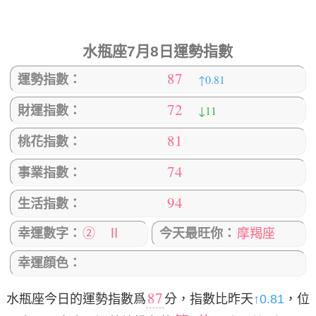
水瓶座7月8日運勢指數
87
↑0.81
運勢指數：
72
↓11
財運指數：
81
桃花指數：
74
事業指數：
94
生活指數：
幸運數字：
② Ⅱ
今天最旺你：
摩羯座
幸運顔色：
87
水瓶座今日的運勢指數爲
分，指數比昨天
↑0.81
，位