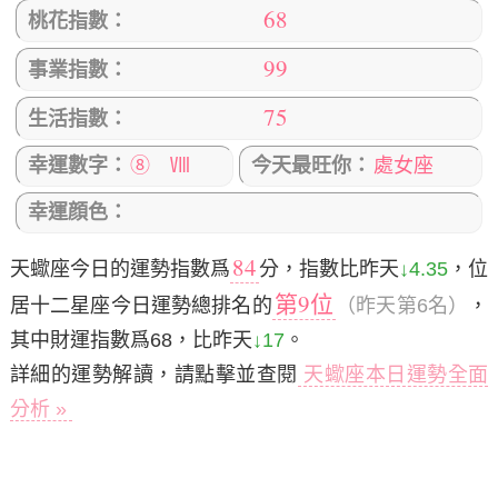
68
桃花指數：
99
事業指數：
75
生活指數：
幸運數字：
⑧ Ⅷ
今天最旺你：
處女座
幸運顔色：
84
天蠍座今日的運勢指數爲
分，指數比昨天
↓4.35
，位
第9位
居十二星座今日運勢總排名的
（昨天第6名）
，
其中財運指數爲68，比昨天
↓17
。
詳細的運勢解讀，請點擊並查閱
天蠍座本日運勢全面
分析 »