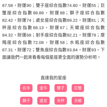
87.58
，財運
90
；
雙子座
綜合指數
74.80
，財運
55
；
巨
蟹座
綜合指數
98.88
，財運
88
；
獅子座
綜合指數
82.42
，財運
74
；
處女座
綜合指數
89.22
，財運
81
；
天
秤座
綜合指數
88.13
，財運
67
；
天蠍座
綜合指數
84.32
，財運
68
；
射手座
綜合指數
92.21
，財運
79
；
摩
羯座
綜合指數
72.08
，財運
58
；
水瓶座
綜合指數
87.31
，財運
72
；
雙魚座
綜合指數
93.84
，財運
93
，下
面讓我們一起來看看每個星座更全面的運勢分析吧。
直達我的星座
白羊
金牛
雙子
巨蟹
獅子
處女
天秤
天蠍