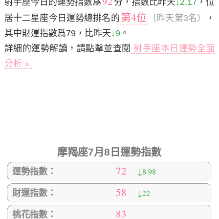
92
射手座今日的運勢指數爲
分，指數比昨天
↓2.17
，位
第4位
居十二星座今日運勢總排名的
（昨天第3名）
，
其中財運指數爲79，比昨天
↓9
。
詳細的運勢解讀，請點擊並查閱
射手座本日運勢全面
分析 »
摩羯座7月8日運勢指數
72
↓8.98
運勢指數：
58
↓22
財運指數：
83
桃花指數：