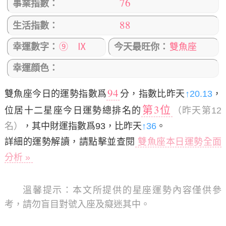
76
事業指數：
88
生活指數：
幸運數字：
⑨ Ⅸ
今天最旺你：
雙魚座
幸運顔色：
94
雙魚座今日的運勢指數爲
分，指數比昨天
↑20.13
，
第3位
位居十二星座今日運勢總排名的
（昨天第12
名）
，其中財運指數爲93，比昨天
↑36
。
詳細的運勢解讀，請點擊並查閱
雙魚座本日運勢全面
分析 »
溫馨提示：
本文所提供的星座運勢內容僅供參
考，請勿盲目對號入座及癡迷其中。