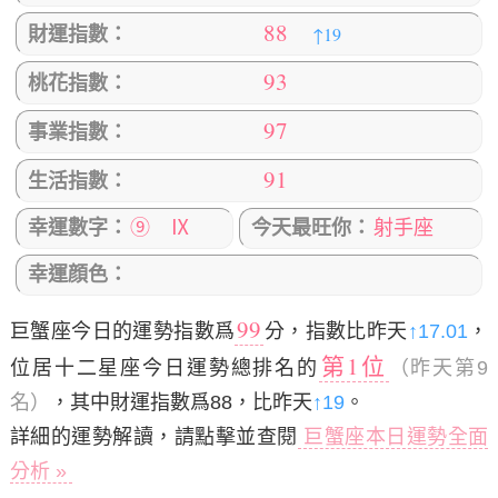
88
↑19
財運指數：
93
桃花指數：
97
事業指數：
91
生活指數：
幸運數字：
⑨ Ⅸ
今天最旺你：
射手座
幸運顔色：
99
巨蟹座今日的運勢指數爲
分，指數比昨天
↑17.01
，
第1位
位居十二星座今日運勢總排名的
（昨天第9
名）
，其中財運指數爲88，比昨天
↑19
。
詳細的運勢解讀，請點擊並查閱
巨蟹座本日運勢全面
分析 »