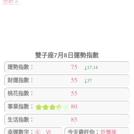
分析 »
雙子座7月8日運勢指數
75
↓17.14
運勢指數：
55
↓37
財運指數：
55
桃花指數：
80
事業指數：
85
生活指數：
幸運數字：
⑥ Ⅵ
今天最旺你：
巨蟹座