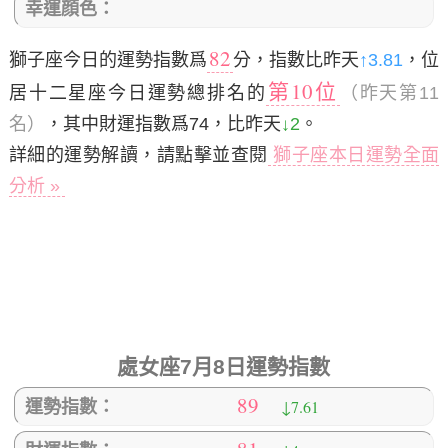
幸運顔色：
82
獅子座今日的運勢指數爲
分，指數比昨天
↑3.81
，位
第10位
居十二星座今日運勢總排名的
（昨天第11
名）
，其中財運指數爲74，比昨天
↓2
。
詳細的運勢解讀，請點擊並查閱
獅子座本日運勢全面
分析 »
處女座7月8日運勢指數
89
↓7.61
運勢指數：