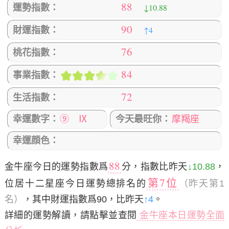
88
↓10.88
運勢指數：
90
↑4
財運指數：
76
桃花指數：
84
事業指數：
72
生活指數：
幸運數字：
⑨ Ⅸ
今天最旺你：
摩羯座
幸運顔色：
88
金牛座今日的運勢指數爲
分，指數比昨天
↓10.88
，
第7位
位居十二星座今日運勢總排名的
（昨天第1
名）
，其中財運指數爲90，比昨天
↑4
。
詳細的運勢解讀，請點擊並查閱
金牛座本日運勢全面