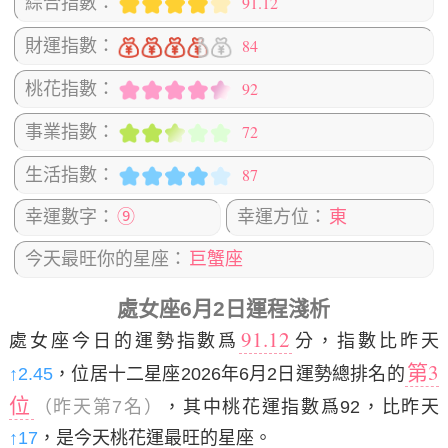
91.12
綜合指數：
84
財運指數：
92
桃花指數：
72
事業指數：
87
生活指數：
幸運數字：
⑨
幸運方位：
東
今天最旺你的星座：
巨蟹座
處女座6月2日運程淺析
91.12
處女座今日的運勢指數爲
分，指數比昨天
第3
↑2.45
，位居十二星座2026年6月2日運勢總排名的
位
（昨天第7名）
，其中桃花運指數爲92，比昨天
↑17
，是今天桃花運最旺的星座。