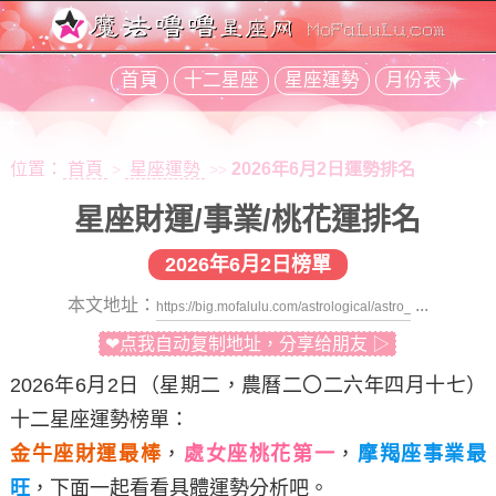
首頁
十二星座
星座運勢
月份表
位置：
首頁
星座運勢
2026年6月2日運勢排名
>
>>
星座財運/事業/桃花運排名
2026年6月2日榜單
本文地址：
...
❤点我自动复制地址，分享给朋友 ▷
2026年6月2日
（星期二，農曆二〇二六年四月十七）
十二星座運勢榜單：
金牛座財運最棒
，
處女座桃花第一
，
摩羯座事業最
旺
，下面一起看看具體運勢分析吧。