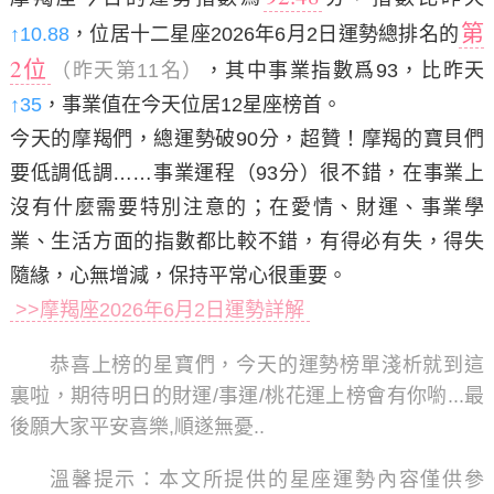
第
↑10.88
，位居十二星座2026年6月2日運勢總排名的
2位
（昨天第11名）
，其中事業指數爲93，比昨天
↑35
，事業值在今天位居12星座榜首。
今天的摩羯們，總運勢破90分，超贊！摩羯的寶貝們
要低調低調……事業運程（93分）很不錯，在事業上
沒有什麼需要特別注意的；在愛情、財運、事業學
業、生活方面的指數都比較不錯，有得必有失，得失
隨緣，心無增減，保持平常心很重要。
>>摩羯座2026年6月2日運勢詳解
恭喜上榜的星寶們，今天的運勢榜單淺析就到這
裏啦，期待明日的財運/事運/桃花運上榜會有你喲...最
後願大家
平安喜樂,順遂無憂
..
溫馨提示：
本文所提供的星座運勢內容僅供參