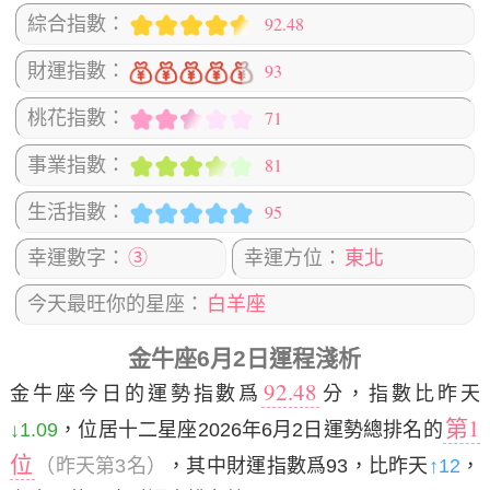
92.48
綜合指數：
93
財運指數：
71
桃花指數：
81
事業指數：
95
生活指數：
幸運數字：
③
幸運方位：
東北
今天最旺你的星座：
白羊座
金牛座6月2日運程淺析
92.48
金牛座今日的運勢指數爲
分，指數比昨天
第1
↓1.09
，位居十二星座2026年6月2日運勢總排名的
位
（昨天第3名）
，其中財運指數爲93，比昨天
↑12
，