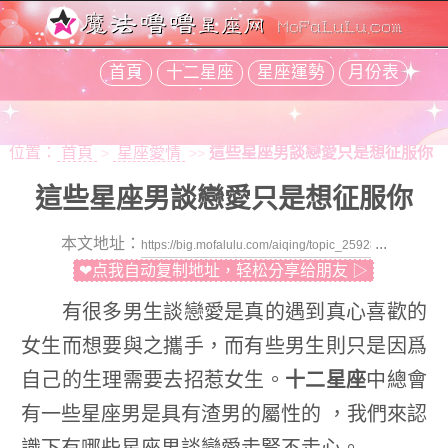
首頁
十二星座
星座運勢
月份表
位置：
首頁
星座愛情
這些星座男談戀愛只是想征服你
>
>>
這些星座男談戀愛只是想征服你
本文地址：
...
❤点我自动复制地址，轻松分享给朋友 ▷
有很多男生談戀愛是真的遇到真心喜歡的
女生而想要與之攜手，而有些男生則只是因爲
自己的生理需要去招惹女生。
十二星座
中總會
有一些星座男是具有渣男的屬性的 ，我們來認